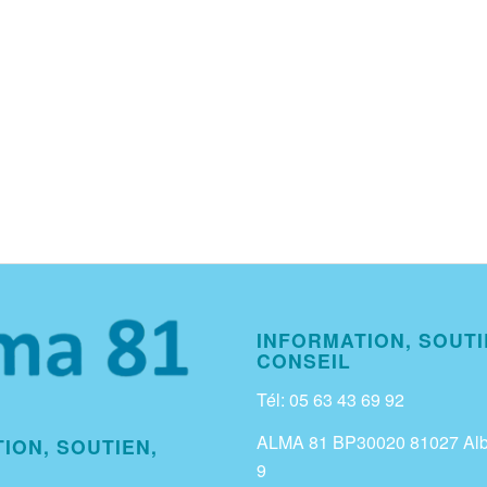
INFORMATION, SOUTI
CONSEIL
Tél: 05 63 43 69 92
ALMA 81 BP30020 81027 Alb
ION, SOUTIEN,
9