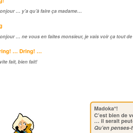
g!
bonjour … y’a qu’à faire ça madame…
g
onjour … ne vous en faites monsieur, je vais voir ça tout de
ring! … Dring! …
ite fait, bien fait!
Madoka*!
C’est bien de v
… il serait peu
Qu’en penses-