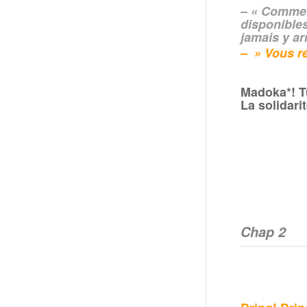
– « Commen
disponible
jamais y arr
– » Vous ré
Madoka*! T
La solidari
Chap 2