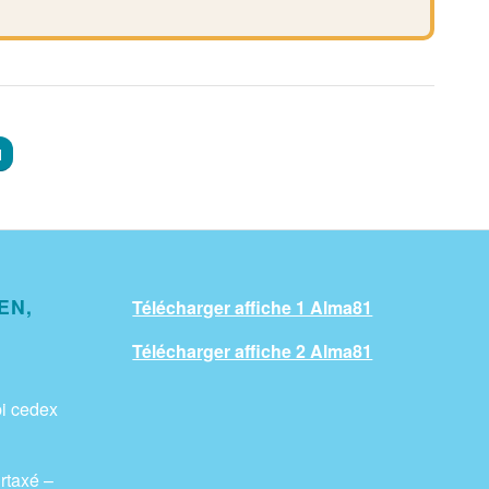
l
EN,
Télécharger affiche 1 Alma81
Télécharger affiche 2 Alma81
i cedex
rtaxé –