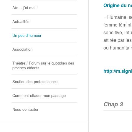
Origine du 
Aïe… j’ai mal !
« Humaine, so
Actualités
femme féminin
sensitive, int
Un peu d’humour
attirée par 
ou humanitaire
Association
Théâtre / Forum sur le quotidien des
proches aidants
http://m.si
Soutien des professionnels
Comment effacer mon passage
Chap 3
Nous contacter