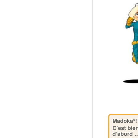
Madoka*!
C’est bie
d’abord …