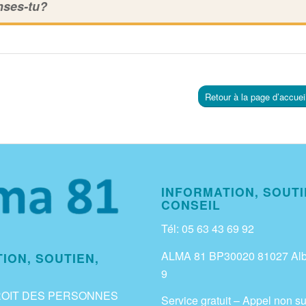
nses-tu?
Retour à la page d’accuei
INFORMATION, SOUTI
CONSEIL
Tél: 05 63 43 69 92
ALMA 81 BP30020 81027 Alb
ION, SOUTIEN,
9
ROIT DES PERSONNES
Service gratuit – Appel non su