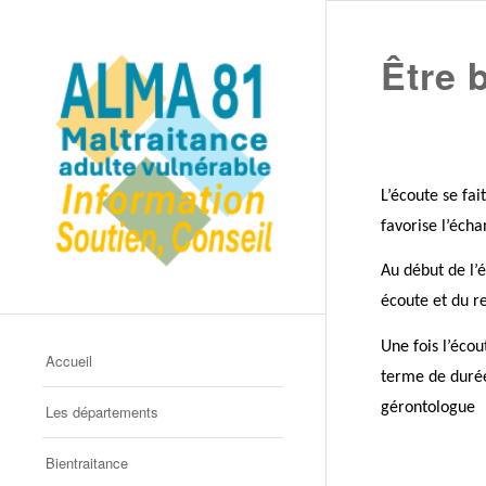
Être 
L’écoute se fai
favorise l’écha
Au début de l’
écoute et du r
Une fois l’écou
Accueil
terme de duré
gérontologue
Les départements
Bientraitance