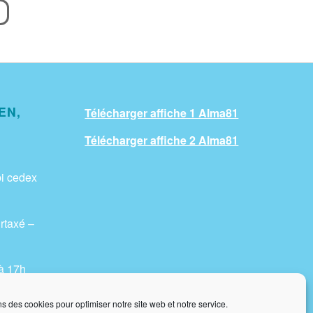
EN,
Télécharger affiche 1 Alma81
Télécharger affiche 2 Alma81
i cedex
rtaxé –
à 17h
ns des cookies pour optimiser notre site web et notre service.